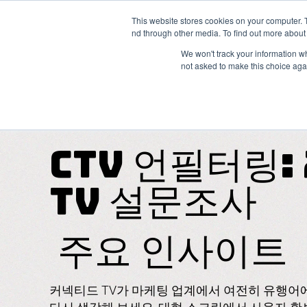
This website stores cookies on your computer. 
nd through other media. To find out more about 
We won't track your information whe
not asked to make this choice aga
CTV 언필터링:
TV 설문조사
주요
인사이트
커넥티드 TV가 마케팅 업계에서 여전히 유행