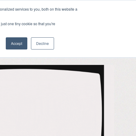
한국어
nalized services to you, both on this website a
Show subme
just one tiny cookie so that you're
자주 묻는 질문
자료실
회사
u for 사용자 유지
Show submenu for 유저 확보
Show submenu for 자주 묻는 질문
Show submenu for 자료
Show submen
Accept
Decline