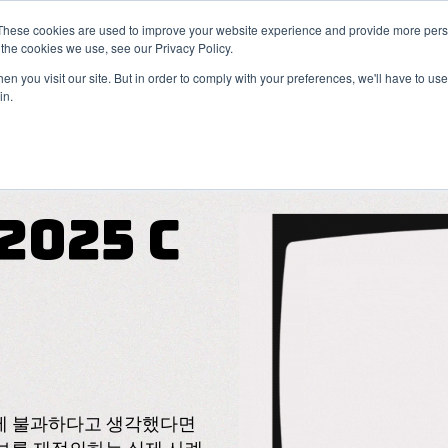
These cookies are used to improve your website experience and provide more perso
the cookies we use, see our Privacy Policy.
n you visit our site. But in order to comply with your preferences, we'll have to use 
in.
사용자 유지
유저 확보
Show submen
2025 C
어에 불과하다고 생각했다면