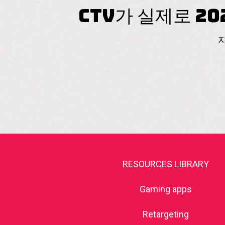
CTV가 실제로 2
RESOURCES LIBRARY
Gaming apps
Retargeting